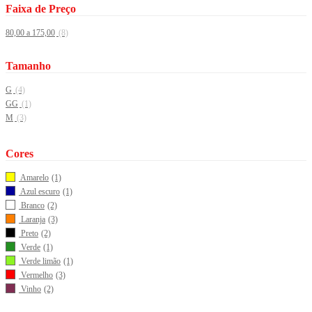
Faixa de Preço
80,00 a 175,00
(8)
Tamanho
G
(4)
GG
(1)
M
(3)
Cores
Amarelo
(1)
Azul escuro
(1)
Branco
(2)
Laranja
(3)
Preto
(2)
Verde
(1)
Verde limão
(1)
Vermelho
(3)
Vinho
(2)