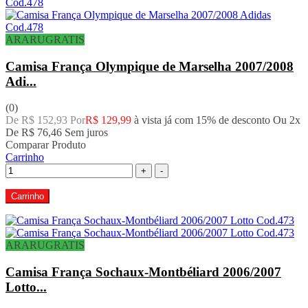
ARARUGRATIS
Camisa França Olympique de Marselha 2007/2008
Adi...
(0)
De R$ 152,93 Por
R$ 129,99
à vista já com 15% de desconto
Ou 2x
De
R$ 76,46
Sem juros
Comparar Produto
Carrinho
+
-
Carrinho
ARARUGRATIS
Camisa França Sochaux-Montbéliard 2006/2007
Lotto...