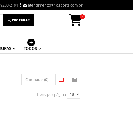
99238-2191
atendimento@ridsports.com.br
0
PROCURAR
TURAS
TODOS
Comparar (
0
)
Itens por página