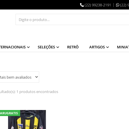
(22) 99238-2191
(22) 
TERNACIONAIS
SELEÇÕES
RETRÔ
ARTIGOS
MINIA
ultado(s):
1 produtos encontrados
ARUGRATIS