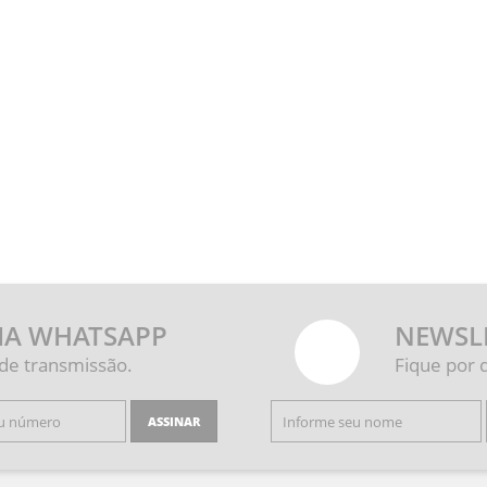
IA WHATSAPP
NEWSL
 de transmissão.
Fique por 
ASSINAR