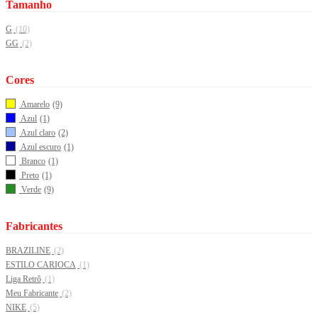
Tamanho
G
(10)
GG
(2)
Cores
Amarelo
(9)
Azul
(1)
Azul claro
(2)
Azul escuro
(1)
Branco
(1)
Preto
(1)
Verde
(9)
Fabricantes
BRAZILINE
(2)
ESTILO CARIOCA
(1)
Liga Retrô
(1)
Meu Fabricante
(2)
NIKE
(5)