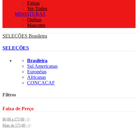
Faixas
Ver Todos
MINIATURAS
Onibus
Mascotes
SELEÇÕES
Brasileira
SELEÇÕES
Brasileira
Sul Americanas
Européias
Africanas
CONCACAF
Filtros
Faixa de Preço
80,00 a 175,00
(8)
Mais de 175,00
(4)