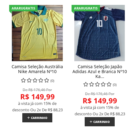
ARARUGRATIS
ARARUGRATIS
Camisa Seleção Austrália
Camisa Seleção Japão
Nike Amarela Nº10
Adidas Azul e Branca Nº10
Ka...
(0)
(0)
De R$ 176,46 Por
De R$ 176,46 Por
R$ 149,99
R$ 149,99
à vista já com 15% de
à vista já com 15% de
desconto
Ou 2x De
R$ 88,23
desconto
Ou 2x De
R$ 88,23
CARRINHO
CARRINHO