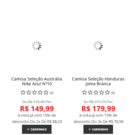
Camisa Seleção Austrália
Camisa Seleção Honduras
Nike Azul Nº10
Joma Branca
(0)
(0)
De R$ 176,46 Por
De R$ 211,75 Por
R$ 149,99
R$ 179,99
à vista já com 15% de
à vista já com 15% de
desconto
Ou 2x De
R$ 88,23
desconto
Ou 3x De
R$ 70,58
CARRINHO
CARRINHO